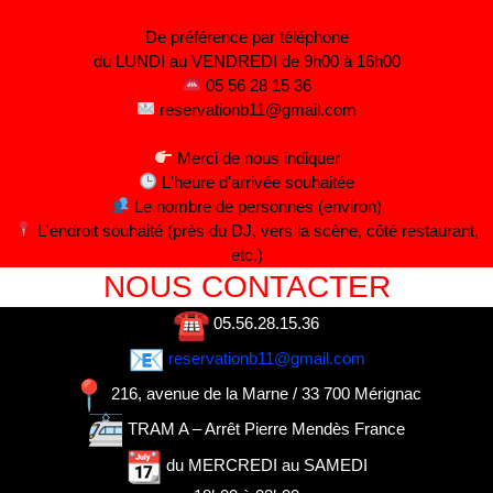
De préférence par téléphone
du LUNDI au VENDREDI de 9h00 à 16h00
05 56 28 15 36
reservationb11@gmail.com
Merci de nous indiquer
L'heure d'arrivée souhaitée
Le nombre de personnes (environ)
L'endroit souhaité (près du DJ, vers la scène, côté restaurant,
etc.)
NOUS CONTACTER
05.56.28.15.36
reservationb11@gmail.com
216, avenue de la Marne / 33 700 Mérignac
TRAM A – Arrêt Pierre Mendès France
du MERCREDI au SAMEDI