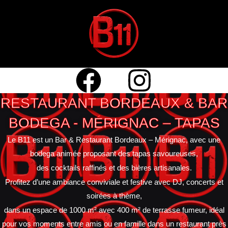
Aller
au
contenu
RESTAURANT BORDEAUX & BAR
BODEGA - MÉRIGNAC – TAPAS
Le B11 est un Bar & Restaurant Bordeaux – Mérignac, avec une
bodega animée proposant des tapas savoureuses,
des cocktails raffinés et des bières artisanales.
Profitez d’une ambiance conviviale et festive avec DJ, concerts et
soirées à thème,
dans un espace de 1000 m² avec 400 m² de terrasse fumeur, idéal
pour vos moments entre amis ou en famille dans un restaurant près